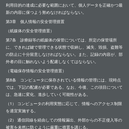
利用目的の達成に必要な範囲において、個人データを正確かつ最
新の内容に保つよう努めなければならない。
第3章 個人情報の安全管理措置
（紙媒体の安全管理措置）
第7条 診療録等の紙媒体の保管については、所定の保管場所
に、できれば鍵で管理できる状態で収納し、滅失、毀損、盗難等
の防止に十分留意しなければならない。また、記録の内容が、部
外者の目に触れないよう配慮しなくてはならない。
（電磁保存情報の安全管理措置）
第8条 コンピュータに保存されている情報の管理には、現時点
では、下記の配慮が必要である。なお、今後、この項目について
は、急速に変化、進歩していく可能性がある。
（1） コンピュータの利用実態に応じて、情報へのアクセス制限
を適宜実施する。
（2） 通信回線を経由しての情報漏出、外部からの不正侵入等の
被害を未然に防ぐように厳重に措置を講じる。