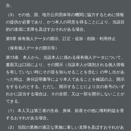
合。
（3） その他、国、地方公共団体等の機関に協力するために情報
の提供が必要であり、かつ本人の同意を得ることにより、当該目
的の達成に支障を及ぼすおそれがある場合。
第5章 保有個人データの開示、訂正・追加・削除・利用停止
（保有個人データの開示等）
第13条 本人から、当該本人に係わる保有個人データについて、
書面又は口頭により、その開示（当該本人が識別される個人情報
を有していない時にその旨を知らせることを含む）の申し出があ
った時は、身分証明書等により本人であることを確認の上、開示
をするものとする。ただし、開示することにより次の各号のいず
れかに該当する場合は、その全部、又は一部を開示しないことが
できる。
（1） 本人又は第三者の生命、身体、財産その他に権利利益を害
するおそれがある場合。
（2） 当院の業務の適正な実施に著しい支障を及ぼすおそれがあ